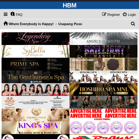
HBM
FAQ
Register
Login
S
Where Everybody is Happy!
Usapang Puso
e
a
r
c
h