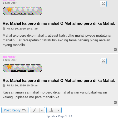
1 Star User
Re: Mahal ka pero di mo mahal O Mahal mo pero di ka Mahal.
P
Fri Jul 10, 2026 10:57 am
o
s
Mahal ako pero diko mahal .. atleast kahit diko mahal pwede matutunan
t
mahalin .. at rerespetuhin tatratuhin ako ng tama habang pinag aaralan
syang mahalin ..
erichbaby
1 Star User
Re: Mahal ka pero di mo mahal O Mahal mo pero di ka Mahal.
P
Fri Jul 10, 2026 10:59 am
o
s
Kaysa naman sa mahal mo pero dika mahal anjan yung babaliwalain
t
kalang i piplease mo para mahalin ka .
Post Reply
3 posts • Page
1
of
1