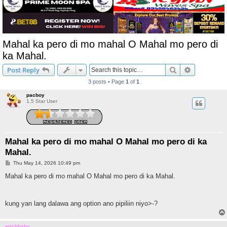
Mahal ka pero di mo mahal O Mahal mo pero di
ka Mahal.
Search
Advanced s
Post Reply
3 posts • Page
1
of
1
pacboy
1.5 Star User
Mahal ka pero di mo mahal O Mahal mo pero di ka
Mahal.
P
Thu May 14, 2026 10:49 pm
o
s
Mahal ka pero di mo mahal O Mahal mo pero di ka Mahal.
t
kung yan lang dalawa ang option ano pipiliin niyo>-?
erichbaby