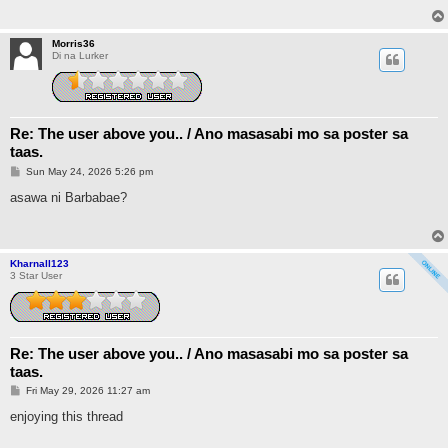
Morris36
Di na Lurker
Re: The user above you.. / Ano masasabi mo sa poster sa
taas.
P
Sun May 24, 2026 5:26 pm
o
s
asawa ni Barbabae?
t
Kharnall123
3 Star User
Re: The user above you.. / Ano masasabi mo sa poster sa
taas.
P
Fri May 29, 2026 11:27 am
o
s
enjoying this thread
t