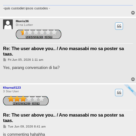
-quis custodiet ipsos custodes -
Morris36
Di na Lurker
Re: The user above you.. / Ano masasabi mo sa poster sa
taas.
P
Fri Jun 05, 2026 1:11 am
o
s
Yes, parang conversation di ba?
t
Kharnall123
3 Star User
Re: The user above you.. / Ano masasabi mo sa poster sa
taas.
P
Tue Jun 09, 2026 8:41 am
o
s
is commenting hahahha