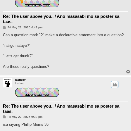
Re: The user above you.. / Ano masasabi mo sa poster sa
taas.
P
Fri May 22, 2026 4:41 pm
o
s
Can a question mark "?" make a declarative statement into a question?
t
"naligo natayo?"
"Let's get drunk?"
Are these really questions?
BarBoy
Lurker
Re: The user above you.. / Ano masasabi mo sa poster sa
taas.
P
Fri May 22, 2026 9:32 pm
o
s
isa siyang Phillip Morris 36
t