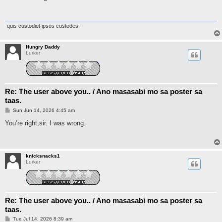
t
-quis custodiet ipsos custodes -
Hungry Daddy
Lurker
Re: The user above you.. / Ano masasabi mo sa poster sa
taas.
P
Sun Jun 14, 2026 4:45 am
o
s
You’re right,sir. I was wrong.
t
knicksnacks1
Lurker
Re: The user above you.. / Ano masasabi mo sa poster sa
taas.
P
Tue Jul 14, 2026 8:39 am