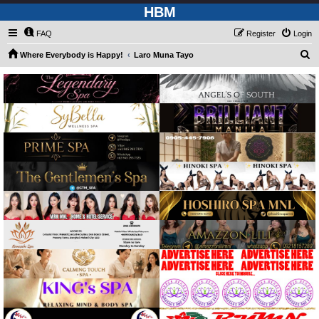
HBM
FAQ
Register
Login
S
Where Everybody is Happy!
Laro Muna Tayo
e
a
r
c
h