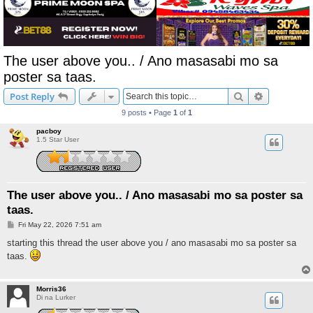
The user above you.. / Ano masasabi mo sa
poster sa taas.
Search
Advanced s
Post Reply
9 posts • Page
1
of
1
pacboy
1.5 Star User
The user above you.. / Ano masasabi mo sa poster sa
taas.
P
Fri May 22, 2026 7:51 am
o
s
starting this thread the user above you / ano masasabi mo sa poster sa
t
taas.
Morris36
Di na Lurker